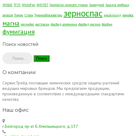
SM600
TF35
WhiteFog
АМУЛЕТ
Генератор горячего тумана
Закладной
Защита хлебных
зерноспас
запасов
Лялюк
Страж
Туманообразователь
инсектицид
квикфос
магна
магнифос
магтоксин
фосфид алюминия
фосфид магния
фосфин
фумигация
Поиск новостей
Найти:
О компании
СервисТрейд поставщик химических средств защиты растений
ведущих мировых брендов. Мы предлагаем продукцию,
произведенную в соответствии с международными стандартами
качества.
Наш офис
г.Белгород пр-кт Б.Хмельницкого, д.137