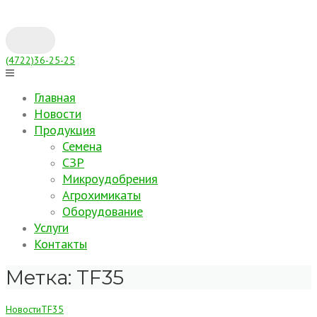
Skip
to
content
(4722)36-25-25
Главная
Новости
Продукция
Семена
СЗР
Микроудобрения
Агрохимикаты
Оборудование
Услуги
Контакты
Метка:
TF35
Новости
TF35