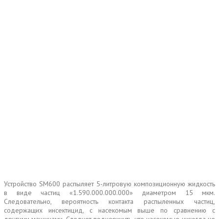
Устройство SM600 распыляет 5-литровую композиционную жидкость
в виде частиц «1.590.000.000.000» диаметром 15 мкм.
Следовательно, вероятность контакта распыленных частиц,
содержащих инсектицид, с насекомым выше по сравнению с
другими машинами. Следует подчеркнуть, что насекомые никогда не