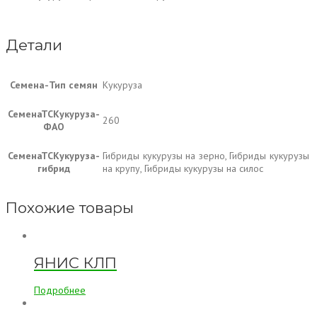
Детали
Семена-Тип семян
Кукуруза
СеменаТСКукуруза-
260
ФАО
СеменаТСКукуруза-
Гибриды кукурузы на зерно, Гибриды кукурузы
гибрид
на крупу, Гибриды кукурузы на силос
Похожие товары
ЯНИС КЛП
Подробнее