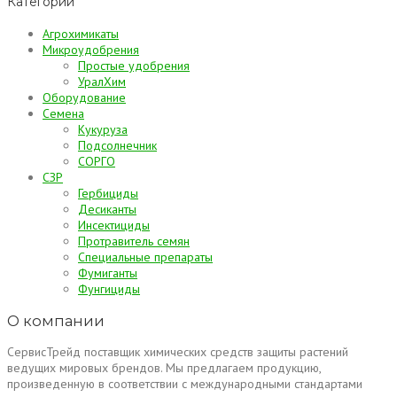
Категории
Агрохимикаты
Микроудобрения
Простые удобрения
УралХим
Оборудование
Семена
Кукуруза
Подсолнечник
СОРГО
СЗР
Гербициды
Десиканты
Инсектициды
Протравитель семян
Специальные препараты
Фумиганты
Фунгициды
О компании
СервисТрейд поставщик химических средств защиты растений
ведущих мировых брендов. Мы предлагаем продукцию,
произведенную в соответствии с международными стандартами