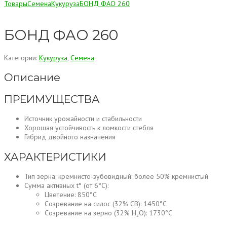
Товары
Семена
Кукуруза
БОНД ФАО 260
БОНД ФАО 260
Категории:
Кукуруза
,
Семена
Описание
ПРЕИМУЩЕСТВА
Источник урожайности и стабильности
Хорошая устойчивость к ломкости стебля
Гибрид двойного назначения
ХАРАКТЕРИСТИКИ
Тип зерна: кремнисто-зубовидный: более 50% кремнистый
Сумма активных t° (от 6°С):
Цветение: 850°С
Созревание на силос (32% СВ): 1450°С
Созревание на зерно (32% H₂O): 1730°С