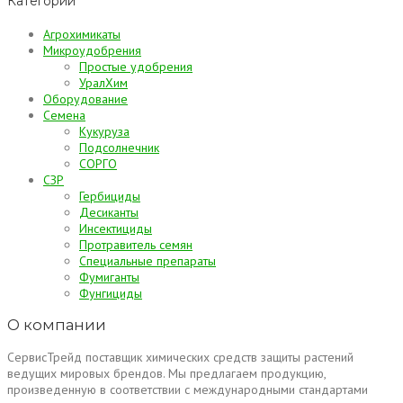
Категории
Агрохимикаты
Микроудобрения
Простые удобрения
УралХим
Оборудование
Семена
Кукуруза
Подсолнечник
СОРГО
СЗР
Гербициды
Десиканты
Инсектициды
Протравитель семян
Специальные препараты
Фумиганты
Фунгициды
О компании
СервисТрейд поставщик химических средств защиты растений
ведущих мировых брендов. Мы предлагаем продукцию,
произведенную в соответствии с международными стандартами