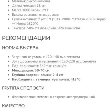
Метелка: рыхло-комовая
Длина метелки: 28 см
Масса 1000 зерен: 29 г
Высота растения: низкорослое
Сумма активных t° (от 6°С): Сев <900> Метелка <920> Зерно
=> Итого: 1820°С
Текстура: 50% стекловидная, 50% мучнистая
РЕКОМЕНДАЦИИ
НОРМА ВЫСЕВА
Засушливые условия: 120-140 тыс. семян/га
Зона достаточного увлажнения: 180-220 тыс. семян/га
Под орошением: 240 тыс. семян/га
Междурядье: 30-70 см
Глубина заделки семян: 2-4 см
Необходимая температура почвы: >12°С
ГРУППА СПЕЛОСТИ
Формирование метелки и созревание: среднеранний
КАЧЕСТВО